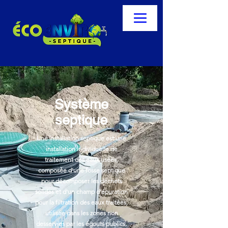
Système
septique
Une installation septique est une
installation individuelle de
traitement des eaux usées,
composée d'une fosse septique
pour décomposer les déchets
solides et d'un champ d'épuration
pour la filtration des eaux traitées,
utilisée dans les zones non
desservies par les égouts publics.