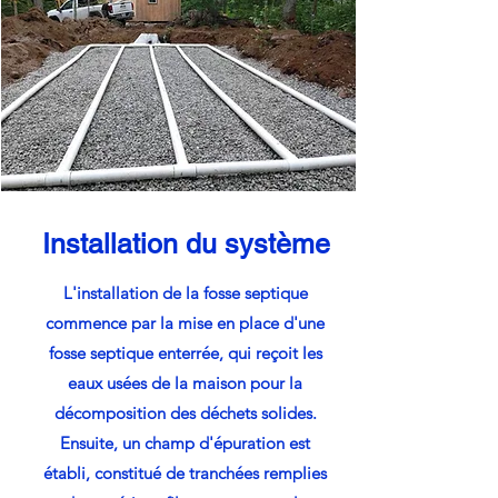
Installation du système
L'installation de la fosse septique
commence par la mise en place d'une
fosse septique enterrée, qui reçoit les
eaux usées de la maison pour la
décomposition des déchets solides.
Ensuite, un champ d'épuration est
établi, constitué de tranchées remplies